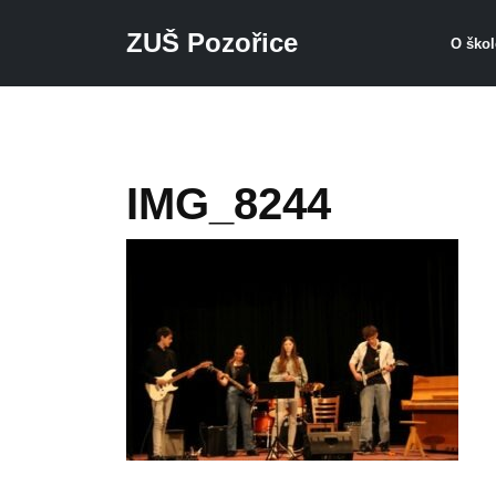
ZUŠ Pozořice
O ško
Přeskočit na hlavní obsah
IMG_8244