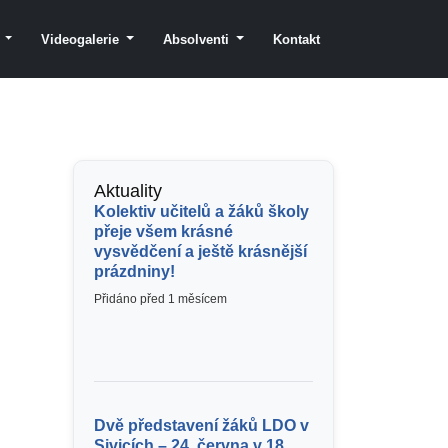
y
Videogalerie
Absolventi
Kontakt
Aktuality
Kolektiv učitelů a žáků školy
přeje všem krásné
vysvědčení a ještě krásnější
prázdniny!
Přidáno před 1 měsícem
Dvě představení žáků LDO v
Sivicích – 24. června v 18