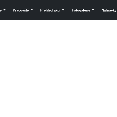
le
Pracovště
Přehled akcí
Fotogalerie
Nahrávk