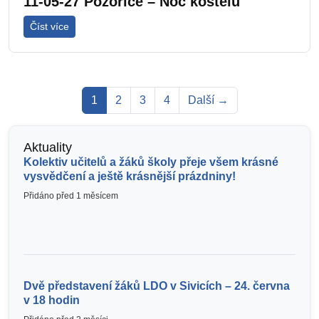
11-05-27 Pozořice – Noc kostelů
Číst více
1
2
3
4
Další →
Aktuality
Kolektiv učitelů a žáků školy přeje všem krásné
vysvědčení a ještě krásnější prázdniny!
Přidáno před 1 měsícem
Dvě představení žáků LDO v Sivicích – 24. června
v 18 hodin