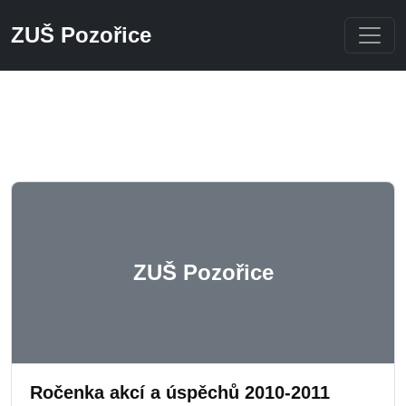
ZUŠ Pozořice
Přeskočit na hlavní obsah
ZUŠ Pozořice
Ročenka akcí a úspěchů 2010-2011