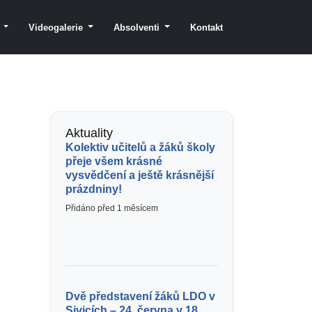
y
Videogalerie
Absolventi
Kontakt
Aktuality
Kolektiv učitelů a žáků školy
přeje všem krásné
vysvědčení a ještě krásnější
prázdniny!
Přidáno před 1 měsícem
Dvě představení žáků LDO v
Sivicích – 24. června v 18