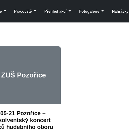
le
Pracovště
Přehled akcí
Fotogalerie
Nahrávk
ZUŠ Pozořice
-05-21 Pozořice –
solventský koncert
ků hudebního oboru