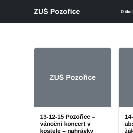
ZUŠ Pozořice
O ško
Přeskočit na hlavní obsah
ZUŠ Pozořice
13-12-15 Pozořice –
14
vánoční koncert v
ab
kostele – nahrávky
žá