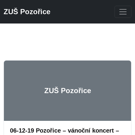
ZUŠ Pozořice
Přeskočit na hlavní obsah
ZUŠ Pozořice
06-12-19 Pozořice – vánoční koncert –