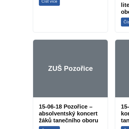
Číst více
li
ob
Čís
ZUŠ Pozořice
15-06-18 Pozořice –
15
absolventský koncert
ko
žáků tanečního oboru
ta