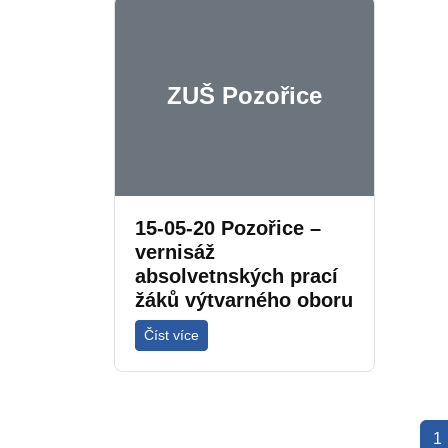
ZUŠ Pozořice
15-05-20 Pozořice –
vernisáž
absolvetnských prací
žáků výtvarného oboru
Číst více
1