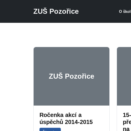
ZUŠ Pozořice
O ško
Přeskočit na hlavní obsah
ZUŠ Pozořice
Ročenka akcí a
15
úspěchů 2014-2015
př
na