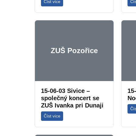
Číst více
Čís
ZUŠ Pozořice
15-06-03 Sivice –
15
společný koncert se
No
ZUŠ Ivanka pri Dunaji
Čís
Číst více