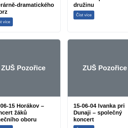
terárně-dramatického
družinu
orz
Číst více
t více
ZUŠ Pozořice
ZUŠ Pozořice
-06-15 Horákov –
15-06-04 Ivanka pri
ncert žáků
Dunaji – společný
nečního oboru
koncert