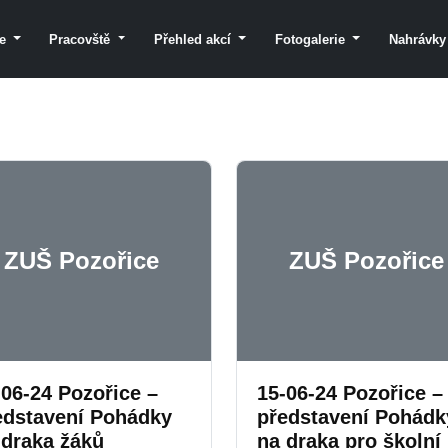
le
Pracovště
Přehled akcí
Fotogalerie
Nahrávk
ZUŠ Pozořice
ZUŠ Pozořice
-06-24 Pozořice –
15-06-24 Pozořice –
edstavení Pohádky
představení Pohádk
 draka žáků
na draka pro školní