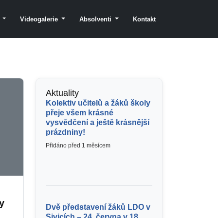
y
Videogalerie
Absolventi
Kontakt
Aktuality
Kolektiv učitelů a žáků školy
přeje všem krásné
vysvědčení a ještě krásnější
prázdniny!
Přidáno před 1 měsícem
y
Dvě představení žáků LDO v
Sivicích – 24. června v 18