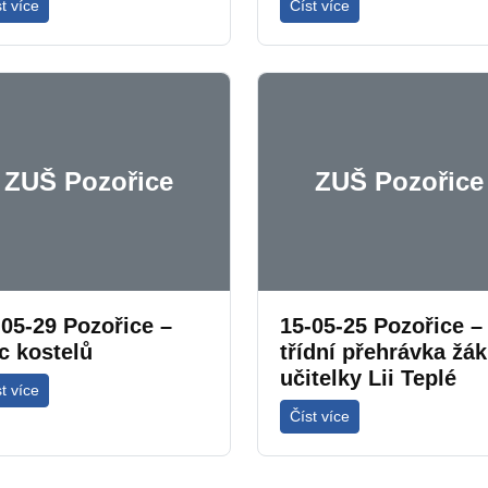
t více
Číst více
ZUŠ Pozořice
ZUŠ Pozořice
-05-29 Pozořice –
15-05-25 Pozořice –
c kostelů
třídní přehrávka žá
učitelky Lii Teplé
t více
Číst více