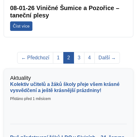
08-01-26 Viničné Šumice a Pozořice –
taneční plesy
Číst více
← Předchozí
1
2
3
4
Další →
Aktuality
Kolektiv učitelů a žáků školy přeje všem krásné
vysvědčení a ještě krásnější prázdniny!
Přidáno před 1 měsícem