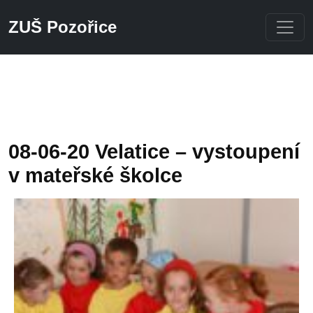
ZUŠ Pozořice
Přeskočit na hlavní obsah
08-06-20 Velatice – vystoupení
v mateřské školce