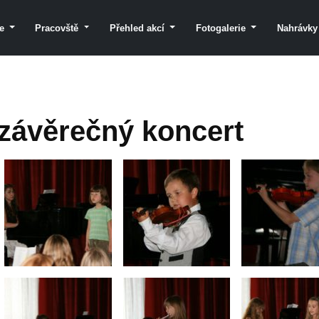
le
Pracovště
Přehled akcí
Fotogalerie
Nahrávk
 závěrečný koncert