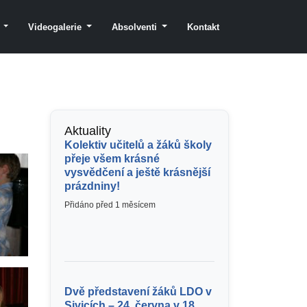
y
Videogalerie
Absolventi
Kontakt
Aktuality
Kolektiv učitelů a žáků školy
přeje všem krásné
vysvědčení a ještě krásnější
prázdniny!
Přidáno před 1 měsícem
Dvě představení žáků LDO v
Sivicích – 24. června v 18