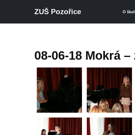
ZUŠ Pozořice
O ško
Přeskočit na hlavní obsah
08-06-18 Mokrá –