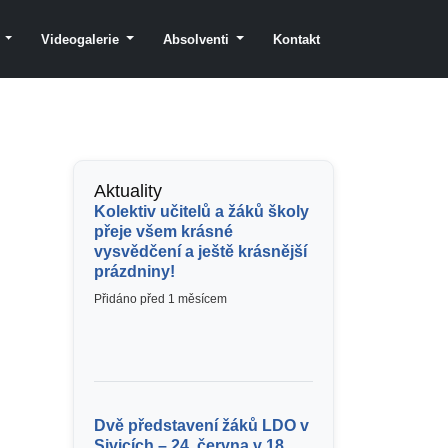
y
Videogalerie
Absolventi
Kontakt
Aktuality
Kolektiv učitelů a žáků školy
přeje všem krásné
vysvědčení a ještě krásnější
prázdniny!
Přidáno před 1 měsícem
Dvě představení žáků LDO v
Sivicích – 24. června v 18