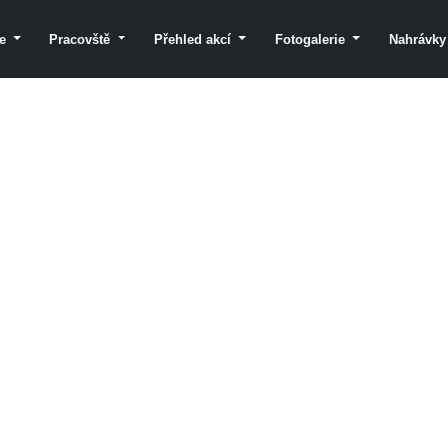
le
Pracovště
Přehled akcí
Fotogalerie
Nahrávk